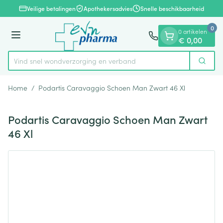
Dia 1 van 1
Ga naar de inhoud
Veilige betalingen
Apothekersadvies
Snelle beschikbaarheid
0
0 artikelen
Menu
€ 0,00
Vind snel wondverzorging en verband
Zoek
Product, merk, categorie...
Home
/
Podartis Caravaggio Schoen Man Zwart 46 Xl
Podartis Caravaggio Schoen Man Zwart
46 Xl