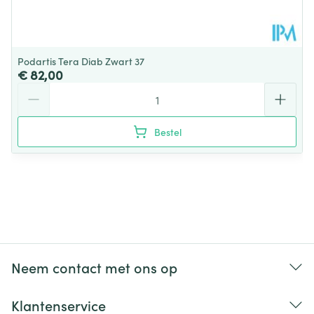
Super comfortabele inlegzolen
: De uitneembare
inlegzolen kunnen worden aangepast of vervangen
door maatwerk
Podartis Tera Diab Zwart 37
Superlicht
€ 82,00
Aantal
Bestel
Neem contact met ons op
Klantenservice