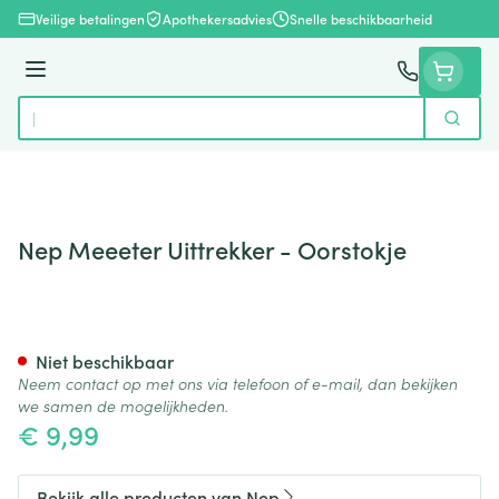
Ga naar de inhoud
Veilige betalingen
Apothekersadvies
Snelle beschikbaarheid
Menu
Zoek
Product, merk, categorie...
Nep Meeeter Uittrekker - Oorstokje
Nep Meeeter Uittrekker - Oor
Niet beschikbaar
Neem contact op met ons via telefoon of e-mail, dan bekijken
we samen de mogelijkheden.
€ 9,99
Bekijk alle producten van Nep