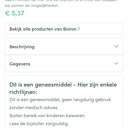
we samen de mogelijkheden.
€ 5,37
Bekijk alle producten van Boiron
Beschrijving
Gegevens
CNK
3166238
Veiligheidsinformatie
Dit is een geneesmiddel - Hier zijn enkele
richtlijnen:
Organisaties
Boiron
Dit is een geneesmiddel, geen langdurig gebruik
Merken
Boiron
zonder medisch advies.
Buiten bereik van kinderen bewaren.
Breedte
17 mm
Lees de bijsluiter zorgvuldig.