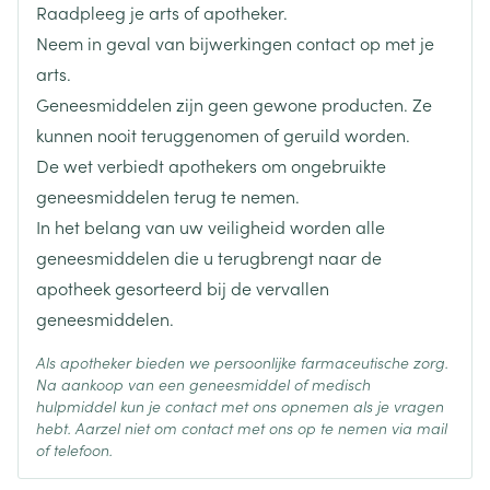
Raadpleeg je arts of apotheker.
Lengte
65 mm
Neem in geval van bijwerkingen contact op met je
arts.
Diepte
17 mm
Geneesmiddelen zijn geen gewone producten. Ze
kunnen nooit teruggenomen of geruild worden.
Hoeveelheid
De wet verbiedt apothekers om ongebruikte
4
Verpakking
geneesmiddelen terug te nemen.
In het belang van uw veiligheid worden alle
Behoud
Kamertemperatuur (15°C - 25°C)
geneesmiddelen die u terugbrengt naar de
apotheek gesorteerd bij de vervallen
geneesmiddelen.
Als apotheker bieden we persoonlijke farmaceutische zorg.
Na aankoop van een geneesmiddel of medisch
hulpmiddel kun je contact met ons opnemen als je vragen
hebt. Aarzel niet om contact met ons op te nemen via mail
of telefoon.