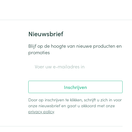
Bed
ng zon
Doorliggen - decubitis
Toon meer
ie
Urinewegen
Nieuwsbrief
id, spanning
Stoppen met roken
Blijf op de hoogte van nieuwe producten en
promoties
 en intieme
Gezichtsreiniging -
ontschminken
n Orthopedie
Instrumenten
E-mail adres
sche
n anticonceptie
Reinigingsmelk, - crème, -
Anti tumor middelen
olie en gel
jn
Inschrijven
Tonic - lotion
zorging
Anesthesie
Micellair water
Door op inschrijven te klikken, schrijft u zich in voor
onze nieuwsbrief en gaat u akkoord met onze
Specifiek voor de ogen
privacy policy
.
t
ie
Diverse geneesmiddelen
Toon meer