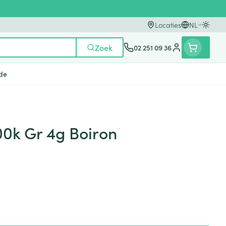
Locaties
NL
Oversc
Talen
Zoek
02 251 09 36
Klant menu
de
n
ten
ts
Handen
Voedingstherapie &
Zicht
Gemmotherapie
Incontinentie
Paarden
Mineralen, vitaminen en
0k Gr 4g Boiron
en
welzijn
tonica
eren
Handverzorging
Onderleggers
Ogen
Mineralen
gewrichten
Steunkousen
n
apslingerie
Handhygiëne
Luierbroekje
en - detox
Neus
Vitaminen
en hygiëne
Manicure & pedicure
Inlegverband
Keel
en supplementen
Incontinentieslips
Botten, spieren en
Toon meer
gewrichten
armtetherapie
ogels
Fytotherapie
Wondzorg