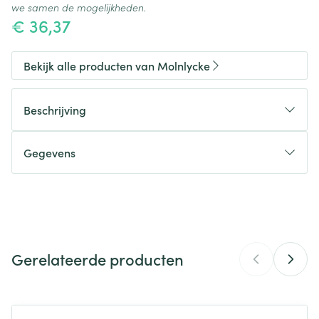
we samen de mogelijkheden.
€ 36,37
Bekijk alle producten van Molnlycke
Beschrijving
Gegevens
CNK
3984523
Organisaties
Molnlycke Healthcare
Gerelateerde producten
Merken
Molnlycke
Breedte
110 mm
Navigeren door de elementen van de carrousel is mogelijk m
Druk om carrousel over te slaan
Druk op om naar carrouselnavigatie te gaan