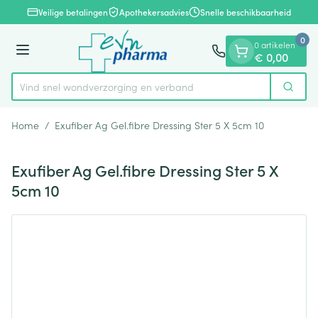
Dia 1 van 1
Ga naar de inhoud
Veilige betalingen
Apothekersadvies
Snelle beschikbaarheid
0
0 artikelen
Menu
€ 0,00
Vind snel wondverzorging en verband
Zoek
Product, merk, categorie...
Home
/
Exufiber Ag Gel.fibre Dressing Ster 5 X 5cm 10
Exufiber Ag Gel.fibre Dressing Ster 5 X
5cm 10