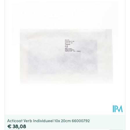
Lengte
160 mm
Diepte
20 mm
Behoud
Kamertemperatuur (15°C - 25°C)
Acticoat Verb Individueel 10x 20cm 66000792
€ 38,08