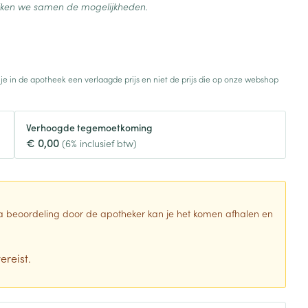
Botten, spieren en
ijken we samen de mogelijkheden.
Toon meer
gewrichten
armtetherapie
ogels
Fytotherapie
Wondzorg
Toon meer
Diagnosetesten en
stress
Vlooien en teken
 je in de apotheek een verlaagde prijs en niet de prijs die op onze webshop
meetapparatuur
Oren
Mond en keel
Alcoholtest
g
Oordopjes
Zuigtabletten
herapie -
Mond, muil of snavel
Verhoogde tegemoetkoming
Bloeddrukmeter
ls
en -druppels
Oorreiniging
Spray - oplossing
€ 0,00
(6% inclusief btw)
Cholesteroltest
zen
Oordruppels
Hartslagmeter
ulpmiddelen
Toon meer
 Na beoordeling door de apotheker kan je het komen afhalen en
ereist.
erming
Hygiëne
Ergonomie
ning en -
Aambeien
s
Bad en douche
Ademhaling en zuurstof