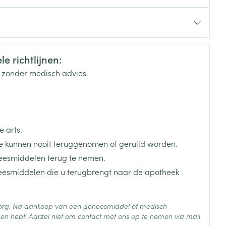
rende
Parfums en
geurproducten
e richtlijnen:
k zonder medisch advies.
 arts.
 kunnen nooit teruggenomen of geruild worden.
eesmiddelen terug te nemen.
neesmiddelen die u terugbrengt naar de apotheek
 vildagliptine
CBD
 zorg. Na aankoop van een geneesmiddel of medisch
 25°C)
en hebt. Aarzel niet om contact met ons op te nemen via mail