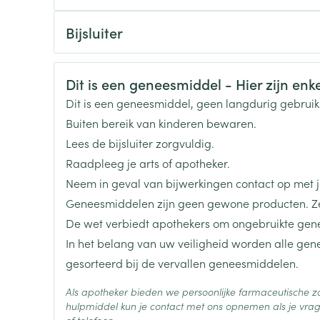
Toon meer
CNK
4313540
Bijsluiter
Nederlands
Duits
Frans
Organisaties
Pi Pharma
ging
Supplementen
Insectenwe
Mondmaskers
middelen
Veiligheidsinformatie
Dit is een geneesmiddel - Hier zijn enkel
ssen
Merken
Pi Pharma
Dit is een geneesmiddel, geen langdurig gebrui
 -
Buiten bereik van kinderen bewaren.
id
Breedte
162 mm
Lees de bijsluiter zorgvuldig.
d
Raadpleeg je arts of apotheker.
Lengte
192 mm
Neem in geval van bijwerkingen contact op met je
Geneesmiddelen zijn geen gewone producten. Ze
Diepte
101 mm
De wet verbiedt apothekers om ongebruikte gen
In het belang van uw veiligheid worden alle ge
Actieve
metformine hydrochloride,
Zelfbruiner
Scheren
gesorteerd bij de vervallen geneesmiddelen.
Ingrediënten
Als apotheker bieden we persoonlijke farmaceutische
Behoud
Kamertemperatuur (15°C -
hulpmiddel kun je contact met ons opnemen als je vrag
of telefoon.