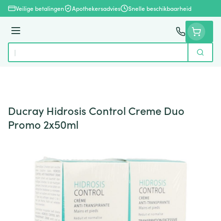
Ga naar de inhoud
Veilige betalingen
Apothekersadvies
Snelle beschikbaarheid
Menu
Zoek
Product, merk, categorie...
Ducray Hidrosis Control Creme Duo
Promo 2x50ml