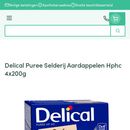
Ga naar de inhoud
Veilige betalingen
Apothekersadvies
Snelle beschikbaarheid
Menu
Zoek
Product, merk, categorie...
Delical Puree Selderij Aardappelen Hphc
4x200g