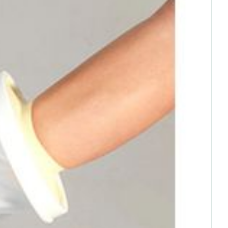
rende
Parfums en
geurproducten
CBD