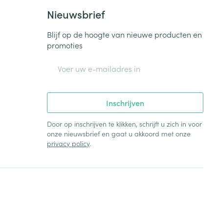
Bed
Nieuwsbrief
ng zon
Doorliggen - decubitis
Blijf op de hoogte van nieuwe producten en
Toon meer
ie
Urinewegen
promoties
E-mail adres
id, spanning
Stoppen met roken
 en intieme
Gezichtsreiniging -
ontschminken
n Orthopedie
Instrumenten
Inschrijven
sche
n anticonceptie
Reinigingsmelk, - crème, -
Anti tumor middelen
Door op inschrijven te klikken, schrijft u zich in voor
olie en gel
onze nieuwsbrief en gaat u akkoord met onze
jn
privacy policy
.
Tonic - lotion
zorging
Anesthesie
Micellair water
Specifiek voor de ogen
t
ie
Diverse geneesmiddelen
Toon meer