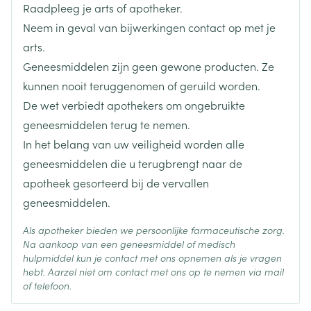
Raadpleeg je arts of apotheker.
Lengte
67 mm
Neem in geval van bijwerkingen contact op met je
arts.
Diepte
17 mm
Geneesmiddelen zijn geen gewone producten. Ze
kunnen nooit teruggenomen of geruild worden.
Hoeveelheid
De wet verbiedt apothekers om ongebruikte
4
Verpakking
geneesmiddelen terug te nemen.
In het belang van uw veiligheid worden alle
Behoud
Kamertemperatuur (15°C - 25°C)
geneesmiddelen die u terugbrengt naar de
apotheek gesorteerd bij de vervallen
geneesmiddelen.
Als apotheker bieden we persoonlijke farmaceutische zorg.
Na aankoop van een geneesmiddel of medisch
hulpmiddel kun je contact met ons opnemen als je vragen
hebt. Aarzel niet om contact met ons op te nemen via mail
of telefoon.