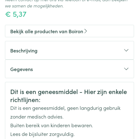
we samen de mogelijkheden.
€ 5,37
Bekijk alle producten van Boiron
Beschrijving
Gegevens
CNK
3100971
Veiligheidsinformatie
Dit is een geneesmiddel - Hier zijn enkele
richtlijnen:
Organisaties
Boiron
Dit is een geneesmiddel, geen langdurig gebruik
Merken
Boiron
zonder medisch advies.
Buiten bereik van kinderen bewaren.
Breedte
17 mm
Lees de bijsluiter zorgvuldig.