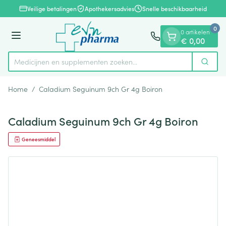
Dia 1 van 1
Ga naar de inhoud
Veilige betalingen
Apothekersadvies
Snelle beschikbaarheid
0
0 artikelen
Menu
€ 0,00
Medicijnen en supplementen zoeken...
Zoek
Product, merk, categorie...
Home
/
Caladium Seguinum 9ch Gr 4g Boiron
Caladium Seguinum 9ch Gr 4g Boiron
Geneesmiddel