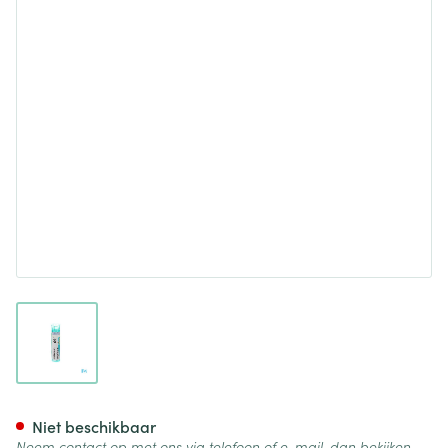
View larger image
Caladium Seguinum 9ch Gr 4
Niet beschikbaar
Neem contact op met ons via telefoon of e-mail, dan bekijken