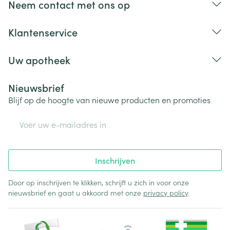
Neem contact met ons op
salbutamol);  tricyclische antidepressiva (bijv.
amitriptyline) en het antidepressivum nefazodon; 
Klantenservice
fenothiazinen (bijv. chloorpromazine en
prochloorperazine);  geneesmiddelen tegen
Uw apotheek
infecties (bijv. ketoconazol, itraconazol, voriconazol,
posaconazol, claritromycine en telitromycine); 
Nieuwsbrief
geneesmiddelen tegen de ziekte van Parkinson (bijv.
Blijf op de hoogte van nieuwe producten en promoties
levodopa);  geneesmiddelen tegen
E-mail adres
schildklierproblemen (bijv. levothyroxine). Gebruikt u
een of meerdere van de bovenstaande
geneesmiddelen of weet u dat niet zeker? Neem
Inschrijven
dan contact op met uw arts of apotheker voordat u
Bufomix Easyhaler gebruikt. Neem ook contact op
Door op inschrijven te klikken, schrijft u zich in voor onze
met uw arts of apotheker als u voor een operatie of
nieuwsbrief en gaat u akkoord met onze
privacy policy
.
een tandheelkundige behandeling algehele narcose
moet ondergaan. Zwangerschap en borstvoeding 