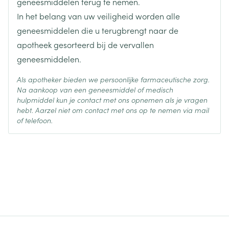
geneesmiddelen terug te nemen.
weten als u een van de volgende geneesmiddelen
In het belang van uw veiligheid worden alle
gebruikt:  bètablokkers (bijv. atenolol of
geneesmiddelen die u terugbrengt naar de
propranolol, gebruikt ter behandeling van een hoge
apotheek gesorteerd bij de vervallen
bloeddruk), waaronder oogdruppels (bijv. timolol,
geneesmiddelen.
gebruikt ter behandeling van groene staar, ofwel
glaucoom);  geneesmiddelen tegen een versnelde
Als apotheker bieden we persoonlijke farmaceutische zorg.
Na aankoop van een geneesmiddel of medisch
of onregelmatige hartslag (bijv. kinidine); 
hulpmiddel kun je contact met ons opnemen als je vragen
geneesmiddelen als digoxine, vaak gebruikt ter
hebt. Aarzel niet om contact met ons op te nemen via mail
behandeling van hartfalen;  diuretica, ook wel
of telefoon.
'plastabletten' genoemd (bijv. furosemide). Deze
worden gebruikt ter behandeling van een hoge
bloeddruk;  steroïden die via de mond moeten
worden ingenomen (bijv. prednisolon); 
xanthinederivaten (bijv. theofylline of aminofylline).
Deze worden vaak gebruikt ter behandeling van
astma;  andere luchtwegverwijders (bijv.