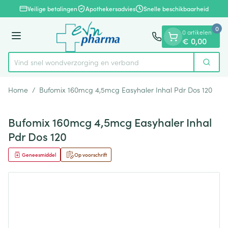
Dia 1 van 1
Ga naar de inhoud
Veilige betalingen
Apothekersadvies
Snelle beschikbaarheid
0
0 artikelen
Menu
€ 0,00
Vind snel wondverzorging en verband
Zoek
Product, merk, categorie...
Home
/
Bufomix 160mcg 4,5mcg Easyhaler Inhal Pdr Dos 120
Bufomix 160mcg 4,5mcg Easyhaler Inhal
Pdr Dos 120
Geneesmiddel
Op voorschrift