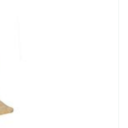
rende
Parfums en
geurproducten
CBD