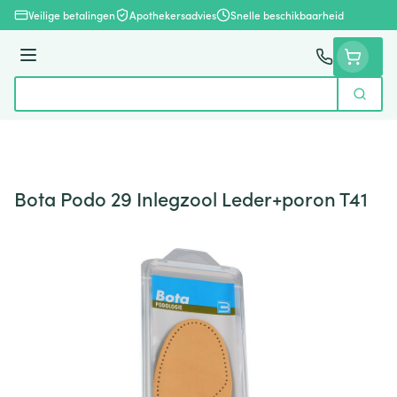
Ga naar de inhoud
Veilige betalingen
Apothekersadvies
Snelle beschikbaarheid
Menu
Zoek
Product, merk, categorie...
Bota Podo 29 Inlegzool Leder+poron T41