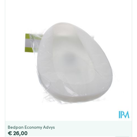
Lengte
200 mm
Diepte
20 mm
Behoud
Kamertemperatuur (15°C - 25°C)
Bedpan Economy Advys
€ 26,00