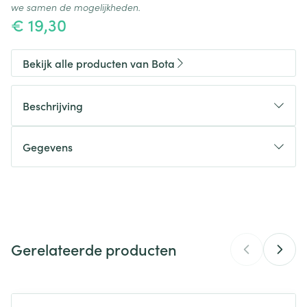
we samen de mogelijkheden.
€ 19,30
Bekijk alle producten van Bota
Beschrijving
Gegevens
CNK
2693653
Organisaties
Bota
Gerelateerde producten
Merken
Bota
Breedte
290 mm
Navigeren door de elementen van de carrousel is mogelijk m
Druk om carrousel over te slaan
Druk op om naar carrouselnavigatie te gaan