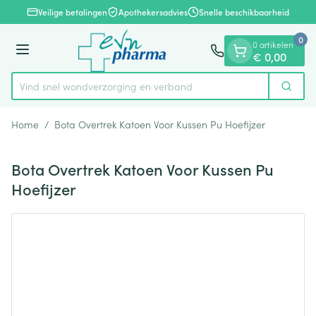
Dia 1 van 1
Ga naar de inhoud
Veilige betalingen
Apothekersadvies
Snelle beschikbaarheid
0
0 artikelen
Menu
€ 0,00
Vind snel wondverzorging en verband
Zoek
Product, merk, categorie...
Home
/
Bota Overtrek Katoen Voor Kussen Pu Hoefijzer
Bota Overtrek Katoen Voor Kussen Pu
Hoefijzer