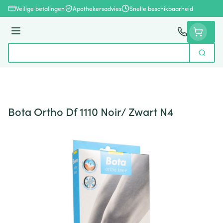
Ga naar de inhoud
Veilige betalingen
Apothekersadvies
Snelle beschikbaarheid
Menu
Zoek
Product, merk, categorie...
Bota Ortho Df 1110 Noir/ Zwart N4