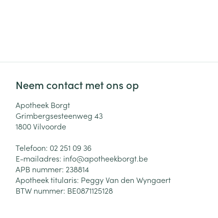
Haar
Gezichtsverzor
Pillendozen en
accessoires
Pigmentstoorni
Gevoelige huid
Neem contact met ons op
geïrriteerde hu
Gemengde hui
Apotheek Borgt
Grimbergsesteenweg 43
Doffe huid
1800
Vilvoorde
Toon meer
Telefoon:
02 251 09 36
E-mailadres:
info@
apotheekborgt.be
APB nummer:
238814
Snurken
Apotheek titularis:
Peggy Van den Wyngaert
BTW nummer:
BE0871125128