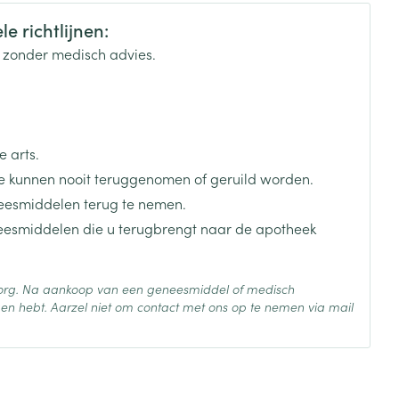
je
Badkamer
e richtlijnen:
Bed
k zonder medisch advies.
ng zon
Doorliggen - decubitis
Toon meer
ie
Urinewegen
 arts.
id, spanning
Stoppen met roken
 kunnen nooit teruggenomen of geruild worden.
 en intieme
Gezichtsreiniging -
eesmiddelen terug te nemen.
ontschminken
n Orthopedie
Instrumenten
neesmiddelen die u terugbrengt naar de apotheek
sche
n anticonceptie
Reinigingsmelk, - crème, -
Anti tumor middelen
olie en gel
jn
 zorg. Na aankoop van een geneesmiddel of medisch
Tonic - lotion
en hebt. Aarzel niet om contact met ons op te nemen via mail
zorging
Anesthesie
Micellair water
 25°C)
Specifiek voor de ogen
t
ie
Diverse geneesmiddelen
Toon meer