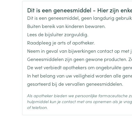
CNK
3098423
len
Kalk- en schimmelnagels
Teststrips en naalden
Lippen
Stomaplaat
Veiligheidsinformatie
Dit is een geneesmiddel - Hier zijn enkel
oires
spray
Nagelbijten
Overige diabetes
Zonnebank
Accessoires
Organisaties
Boiron
Dit is een geneesmiddel, geen langdurig gebrui
producten
Nagelversterkend
Voorbereidi
Buiten bereik van kinderen bewaren.
doorn
Naalden voor
Merken
Boiron
Lees de bijsluiter zorgvuldig.
Toon meer
Toon meer
lsel
Hormonaal stelsel
Gynaecolog
insulinespuiten
Raadpleeg je arts of apotheker.
Toon meer
Breedte
17 mm
Neem in geval van bijwerkingen contact op met je
richten
Zenuwstelsel
Slapelooshe
Geneesmiddelen zijn geen gewone producten. Ze
en stress
Lengte
61 mm
 mannen
Make-up
Seksualiteit
De wet verbiedt apothekers om ongebruikte gen
hygiene
iten
Sondes, baxters en
Bandages e
In het belang van uw veiligheid worden alle ge
rging
Make-up penselen en
catheters
- orthopedi
Diepte
15 mm
gesorteerd bij de vervallen geneesmiddelen.
Condooms e
Immuniteit
verbanden
Allergie
gebruiksvoorwerpen
Sondes
Intiem welzi
injectie
Eyeliner - oogpotlood
Als apotheker bieden we persoonlijke farmaceutische
Hoeveelheid
Buik
ging
4
Accessoires voor sondes
hulpmiddel kun je contact met ons opnemen als je vrag
Verpakking
Intieme ver
Mascara
Acne
Oor
Arm
of telefoon.
Baxters
Massage
nsulinepen -
Oogschaduw
Elleboog
Behoud
Kamertemperatuur (15°C -
Catheters
Toon meer
Toon meer
Enkel en voe
Afslanken
Homeopath