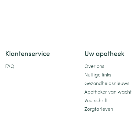
Toon meer
ging
Supplementen
Insectenwe
Mondmaskers
middelen
ssen
 -
Klantenservice
Uw apotheek
id
d
FAQ
Over ons
Nuttige links
Gezondheidsnieuws
Apotheker van wacht
Voorschrift
Zorgtarieven
Zelfbruiner
Scheren