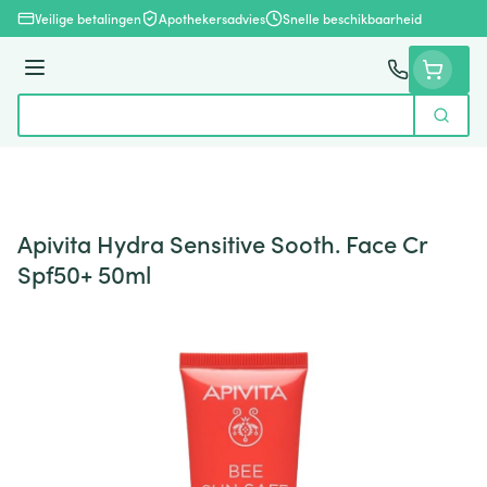
Ga naar de inhoud
Veilige betalingen
Apothekersadvies
Snelle beschikbaarheid
Menu
Zoek
Product, merk, categorie...
Apivita Hydra Sensitive Sooth. Face Cr
Spf50+ 50ml