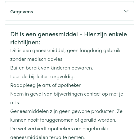
Gegevens
CNK
3099298
Veiligheidsinformatie
Dit is een geneesmiddel - Hier zijn enkele
richtlijnen:
Organisaties
Boiron
Dit is een geneesmiddel, geen langdurig gebruik
Merken
Boiron
zonder medisch advies.
Buiten bereik van kinderen bewaren.
Breedte
15 mm
Lees de bijsluiter zorgvuldig.
Raadpleeg je arts of apotheker.
Lengte
65 mm
Neem in geval van bijwerkingen contact op met je
arts.
Diepte
15 mm
Geneesmiddelen zijn geen gewone producten. Ze
kunnen nooit teruggenomen of geruild worden.
Hoeveelheid
De wet verbiedt apothekers om ongebruikte
4
Verpakking
geneesmiddelen terug te nemen.