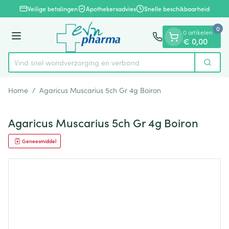
Dia 1 van 1
Ga naar de inhoud
Veilige betalingen
Apothekersadvies
Snelle beschikbaarheid
0
0 artikelen
Menu
€ 0,00
Vind snel wondverzorging en verband
Zoek
Product, merk, categorie...
Home
/
Agaricus Muscarius 5ch Gr 4g Boiron
Agaricus Muscarius 5ch Gr 4g Boiron
Geneesmiddel