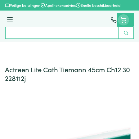
Ga naar de inhoud
Veilige betalingen
Apothekersadvies
Snelle beschikbaarheid
Menu
Zoek
Product, merk, categorie...
Actreen Lite Cath Tiemann 45cm Ch12 30
228112j