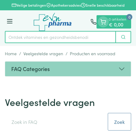
Dia 1 van 1
Ga naar de inhoud
Veilige betalingen
Apothekersadvies
Snelle beschikbaarheid
0
0 artikelen
Menu
€ 0,00
Ontdek vitamines en gezondheidsbenodigdh
Zoek
Product, merk, categorie...
Home
/
Veelgestelde vragen
/
Producten en voorraad
FAQ Categories
Veelgestelde vragen
Zoek
Zoek