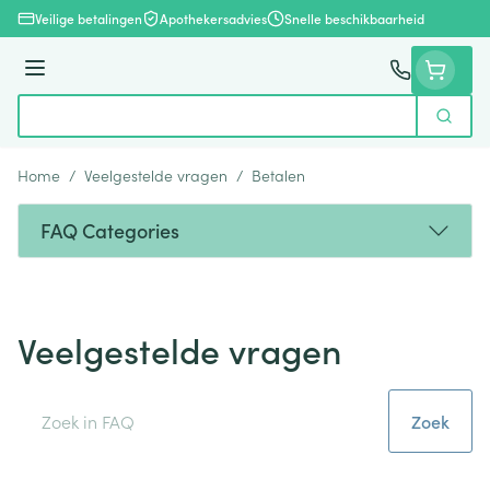
Ga naar de inhoud
Veilige betalingen
Apothekersadvies
Snelle beschikbaarheid
Menu
Zoek
Product, merk, categorie...
Home
/
Veelgestelde vragen
/
Betalen
FAQ Categories
Veelgestelde vragen
Zoek
Zoek