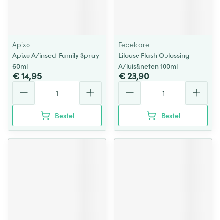
Apixo
Febelcare
Apixo A/insect Family Spray
Lilouse Flash Oplossing
60ml
A/luis&neten 100ml
€ 14,95
€ 23,90
Aantal
Aantal
Bestel
Bestel