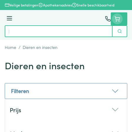
Ga naar de inhoud
Veilige betalingen
Apothekersadvies
Snelle beschikbaarheid
Menu
Zoek
Product, merk, categorie...
Home
/
Dieren en insecten
Dieren en insecten
Filteren
Doorgaan naar productlijst
Prijs
filter