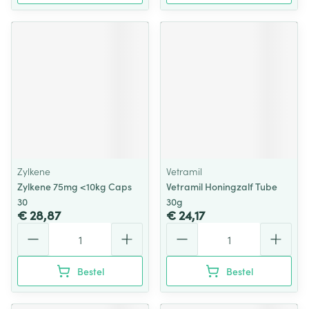
Zylkene
Vetramil
Zylkene 75mg <10kg Caps
Vetramil Honingzalf Tube
30
30g
€ 28,87
€ 24,17
Aantal
Aantal
Bestel
Bestel