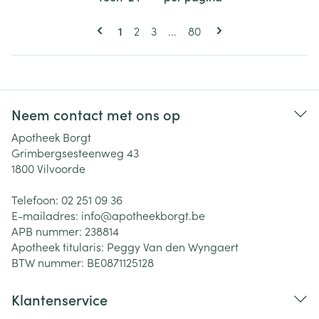
Pagina's
U lees momenteel pagina
Pagina
Pagina
Pagina
1
2
3
...
80
Neem contact met ons op
Apotheek Borgt
Grimbergsesteenweg 43
1800
Vilvoorde
Telefoon:
02 251 09 36
E-mailadres:
info@
apotheekborgt.be
APB nummer:
238814
Apotheek titularis:
Peggy Van den Wyngaert
BTW nummer:
BE0871125128
Klantenservice