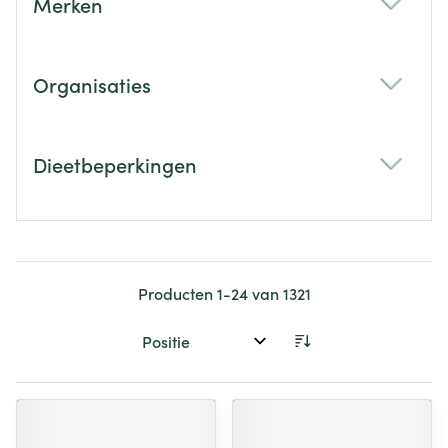
Merken
filter
Organisaties
filter
Dieetbeperkingen
filter
Producten
1
-
24
van
1321
Sorteer op: