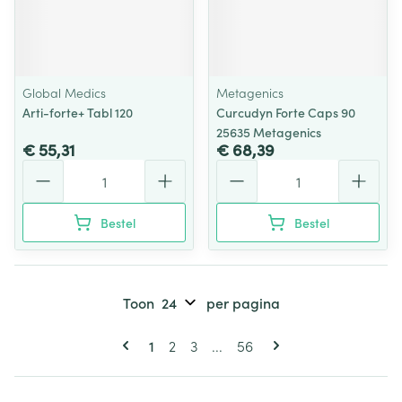
Global Medics
Metagenics
Arti-forte+ Tabl 120
Curcudyn Forte Caps 90
25635 Metagenics
€ 55,31
€ 68,39
Aantal
Aantal
Bestel
Bestel
Toon
per pagina
Pagina's
U lees momenteel pagina
Pagina
Pagina
Pagina
1
2
3
...
56