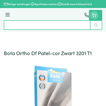
Ga naar de inhoud
Veilige betalingen
Apothekersadvies
Snelle beschikbaarheid
Menu
Zoek
Product, merk, categorie...
Bota Ortho Df Patel-cor Zwart 3201 T1