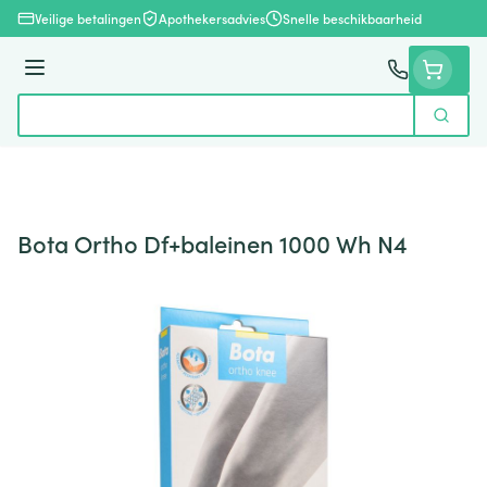
Ga naar de inhoud
Veilige betalingen
Apothekersadvies
Snelle beschikbaarheid
Menu
Zoek
Product, merk, categorie...
Bota Ortho Df+baleinen 1000 Wh N4