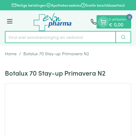
Dia 1 van 1
Ga naar de inhoud
Veilige betalingen
Apothekersadvies
Snelle beschikbaarheid
0
0 artikelen
Menu
€ 0,00
Vind snel wondverzorging en verband
Zoek
Product, merk, categorie...
Home
/
Botalux 70 Stay-up Primavera N2
Botalux 70 Stay-up Primavera N2