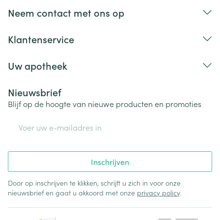
Bij onvakkundig gebruik en eigenmachtig
Neem contact met ons op
aangebrachte veranderingen vervalt elke
aansprakelijkheid.
Klantenservice
Uw apotheek
Nieuwsbrief
Blijf op de hoogte van nieuwe producten en promoties
E-mail adres
Inschrijven
Door op inschrijven te klikken, schrijft u zich in voor onze
nieuwsbrief en gaat u akkoord met onze
privacy policy
.