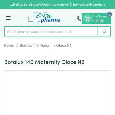
Dia 1 van 1
Ga naar de inhoud
Veilige betalingen
Apothekersadvies
Snelle beschikbaarheid
0
0 artikelen
Menu
€ 0,00
Medicijnen en supplementen zoeken...
Zoek
Product, merk, categorie...
Home
/
Botalux 140 Maternity Glace N2
Botalux 140 Maternity Glace N2