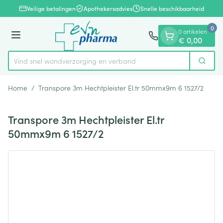
Dia 1 van 1
Ga naar de inhoud
Veilige betalingen
Apothekersadvies
Snelle beschikbaarheid
0
0 artikelen
Menu
€ 0,00
Vind snel wondverzorging en verband
Zoek
Product, merk, categorie...
Home
/
Transpore 3m Hechtpleister El.tr 50mmx9m 6 1527/2
Transpore 3m Hechtpleister El.tr
50mmx9m 6 1527/2