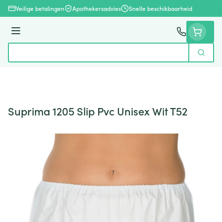
Ga naar de inhoud
Veilige betalingen
Apothekersadvies
Snelle beschikbaarheid
Menu
Zoek
Product, merk, categorie...
Suprima 1205 Slip Pvc Unisex Wit T52