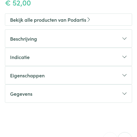
€ 52,00
Bekijk alle producten van Podartis
Beschrijving
Indicatie
Eigenschappen
Gegevens
CNK
2577450
Stevige brede buitenzool
Organisaties
Bota
Niet uitneembare inlegzool
Extra zachte stoffering, zonder harde boorden.