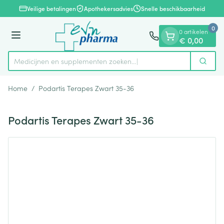
Dia 1 van 1
Ga naar de inhoud
Veilige betalingen
Apothekersadvies
Snelle beschikbaarheid
0
0 artikelen
Menu
€ 0,00
Medicijnen en supplementen zoeken...
Zoek
Product, merk, categorie...
Home
/
Podartis Terapes Zwart 35-36
Podartis Terapes Zwart 35-36