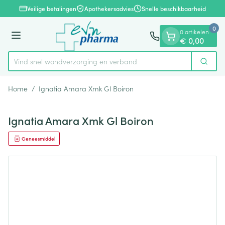
Dia 1 van 1
Ga naar de inhoud
Veilige betalingen
Apothekersadvies
Snelle beschikbaarheid
0
0 artikelen
Menu
€ 0,00
Vind snel wondverzorging en verband
Zoek
Product, merk, categorie...
Home
/
Ignatia Amara Xmk Gl Boiron
Ignatia Amara Xmk Gl Boiron
Geneesmiddel