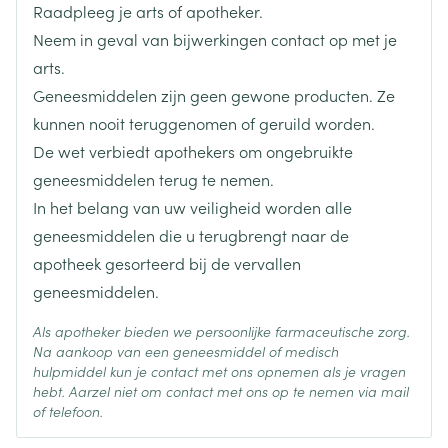
Raadpleeg je arts of apotheker.
Lengte
43 mm
Neem in geval van bijwerkingen contact op met je
arts.
Diepte
12 mm
Geneesmiddelen zijn geen gewone producten. Ze
kunnen nooit teruggenomen of geruild worden.
Behoud
Kamertemperatuur (15°C - 25°C)
De wet verbiedt apothekers om ongebruikte
geneesmiddelen terug te nemen.
In het belang van uw veiligheid worden alle
geneesmiddelen die u terugbrengt naar de
apotheek gesorteerd bij de vervallen
geneesmiddelen.
Als apotheker bieden we persoonlijke farmaceutische zorg.
Na aankoop van een geneesmiddel of medisch
hulpmiddel kun je contact met ons opnemen als je vragen
hebt. Aarzel niet om contact met ons op te nemen via mail
of telefoon.