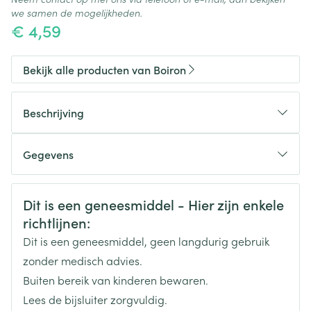
we samen de mogelijkheden.
€ 4,59
Bekijk alle producten van Boiron
Beschrijving
Gegevens
CNK
0342840
Veiligheidsinformatie
Dit is een geneesmiddel - Hier zijn enkele
richtlijnen:
Organisaties
Boiron
Dit is een geneesmiddel, geen langdurig gebruik
Merken
Boiron
zonder medisch advies.
Buiten bereik van kinderen bewaren.
Breedte
12 mm
Lees de bijsluiter zorgvuldig.