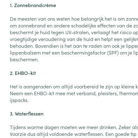
Toon meer
Toon meer
1. Zonnebrandcrème
Vitaliteit 50+
Toon submenu voor Vitaliteit 5
De meesten van ons weten hoe belangrijk het is om zon
Thuiszorg
Plantaardige o
Nagels en hoe
Natuur geneeskunde
om zonnebrand en andere schadelijke effecten van de zo
Mond
Huid
Toon submenu voor Natuur ge
beschermt je huid tegen UV-stralen, verlaagt het risico o
Batterijen
vroegtijdige veroudering van de huid en helpt een gelijk
Droge mond
Ontsmetten en
Thuiszorg en EHBO
Toebehoren
Spijsvertering
behouden. Bovendien is het aan te raden om ook je lippe
desinfecteren
Toon submenu voor Thuiszorg
Elektrische tan
lippenbalsem met een beschermingsfactor (SPF) om je li
Steriel materia
Schimmels
Dieren en insecten
beschermen.
Interdentaal - f
Toon submenu voor Dieren en 
Vacht, huid of 
Koortsblaasjes 
Kunstgebit
2. EHBO-kit
Geneesmiddelen
Jeuk
Toon meer
Toon submenu voor Geneesmi
Het is aangeraden om altijd voorbereid te zijn op kleine
Neem een EHBO-kit mee met verband, pleisters, thermomet
ijspacks.
Voeten en ben
Aerosoltherapi
zuurstof
3. Waterflessen
Zware benen
Droge voeten, e
Aerosol toestel
kloven
Tabletten
Tijdens warme dagen moeten we meer drinken. Zeker als 
Voorzie dus altijd voldoende waterflessen. Een goede tip
Aerosol access
Blaren
Creme, gel en 