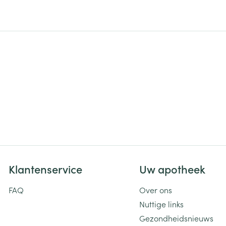
ging
Supplementen
Insectenwe
Mondmaskers
middelen
ssen
 -
id
d
Zelfbruiner
Scheren
Klantenservice
Uw apotheek
FAQ
Over ons
Nuttige links
Gezondheidsnieuws