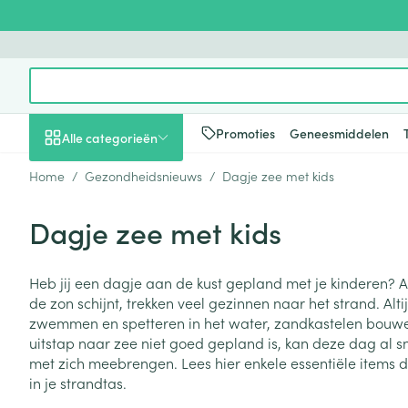
Ga naar de inhoud
Product, merk, categorie...
Promoties
Geneesmiddelen
Alle categorieën
Home
/
Gezondheidsnieuws
/
Dagje zee met kids
Promoties
Dagje zee met kids
Schoonheid, verzorging
Haar en Hoofd
Afslanken
Zwangerschap
Geheugen
Aromatherapie
Lenzen en brill
Insecten
Maag darm ste
en hygiëne
Toon submenu voor Schoonheid
Kammen - ont
Maaltijdverva
Zwangerschaps
Verstuiver
Lensproducten
Verzorging ins
Maagzuur
Heb jij een dagje aan de kust gepland met je kinderen? A
Dieet, voeding en
Seksualiteit
Beschadigd ha
Eetlustremmer
Borstvoeding
Essentiële oliën
Brillen
Anti insecten
Lever, galblaas
de zon schijnt, trekken veel gezinnen naar het strand. Alti
vitamines
hoofdirritatie
pancreas
Toon submenu voor Dieet, voe
zwemmen en spetteren in het water, zandkastelen bouwen
Platte buik
Lichaamsverzo
Complex - com
Teken tang of p
uitstap naar zee niet goed gepland is, kan deze dag al s
Styling - spray 
Braken
Vetverbranders
Vitamines en 
Zwangerschap en
Zware benen
met zich meebrengen. Lees hier enkele essentiële items 
kinderen
Verzorging
Laxeermiddele
in je strandtas.
Toon submenu voor Zwangersc
Toon meer
Toon meer
Oligo-element
Honden