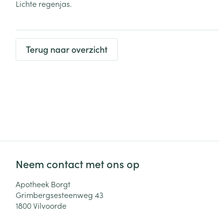
Lichte regenjas.
Haar
Gezichtsverzor
Pillendozen en
accessoires
Pigmentstoorni
Terug naar overzicht
Gevoelige huid
geïrriteerde hu
Gemengde hui
Doffe huid
Toon meer
Snurken
Neem contact met ons op
Apotheek Borgt
Grimbergsesteenweg 43
1800
Vilvoorde