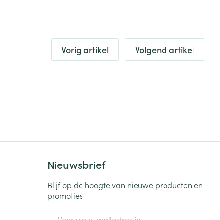
rende
Parfums en
geurproducten
Vorig artikel
Volgend artikel
CBD
Nieuwsbrief
Blijf op de hoogte van nieuwe producten en
promoties
E-mail adres