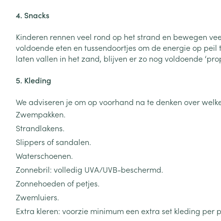
Zuurstof
4. Snacks
Eelt
Eksteroog - lik
Kinderen rennen veel rond op het strand en bewegen veel 
Ademhalingsste
voldoende eten en tussendoortjes om de energie op peil te
Toon meer
laten vallen in het zand, blijven er zo nog voldoende ‘prop
Spieren en gew
5. Kleding
Specifiek voor
Naalden en spu
We adviseren je om op voorhand na te denken over welke k
Lichaamsverzo
Zwempakken.
Infecties
Spuiten
Deodorant
Strandlakens.
Oplossing voor 
Slippers of sandalen.
Gezichtsverzor
Naalden
Waterschoenen.
Luizen
Zonnebril: volledig UVA/UVB-beschermd.
Naalden voor i
pennaalden
Zonnehoeden of petjes.
Diagnostica
Zwemluiers.
Toon meer
Extra kleren: voorzie minimum een extra set kleding per