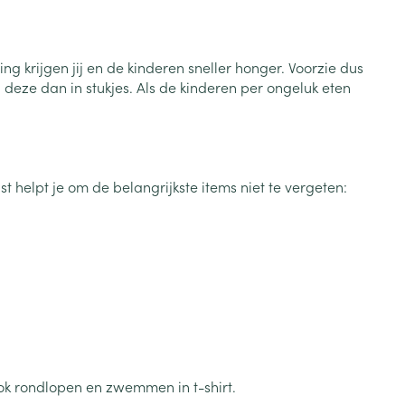
Bed
ng zon
Doorliggen - decubitis
 krijgen jij en de kinderen sneller honger. Voorzie dus
Toon meer
ie
Urinewegen
 deze dan in stukjes. Als de kinderen per ongeluk eten
id, spanning
Stoppen met roken
 en intieme
Gezichtsreiniging -
ontschminken
n Orthopedie
Instrumenten
 helpt je om de belangrijkste items niet te vergeten:
sche
n anticonceptie
Reinigingsmelk, - crème, -
Anti tumor middelen
olie en gel
jn
Tonic - lotion
zorging
Anesthesie
Micellair water
Specifiek voor de ogen
t
ie
Diverse geneesmiddelen
Toon meer
ok rondlopen en zwemmen in t-shirt.