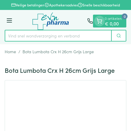
Dia 1 van 1
Ga naar de inhoud
Veilige betalingen
Apothekersadvies
Snelle beschikbaarheid
0
0 artikelen
Menu
€ 0,00
Vind snel wondverzorging en verband
Zoek
Product, merk, categorie...
Home
/
Bota Lumbota Crx H 26cm Grijs Large
Bota Lumbota Crx H 26cm Grijs Large