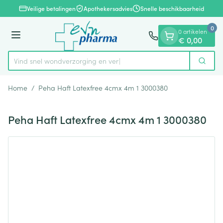
Dia 1 van 1
Ga naar de inhoud
Veilige betalingen
Apothekersadvies
Snelle beschikbaarheid
0
0 artikelen
Menu
€ 0,00
Vind snel wondverzorgin
Zoek
Product, merk, categorie...
Home
/
Peha Haft Latexfree 4cmx 4m 1 3000380
Peha Haft Latexfree 4cmx 4m 1 3000380