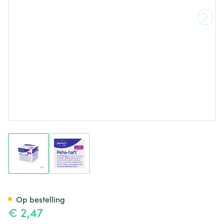
View larger image
View larger image
Peha Haft Latexfree 4cmx 4m
Op bestelling
€ 2,47