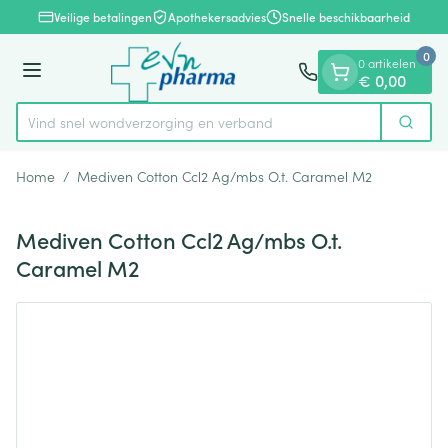
Dia 1 van 1
Ga naar de inhoud
Veilige betalingen
Apothekersadvies
Snelle beschikbaarheid
0
0 artikelen
Menu
€ 0,00
Vind snel wondverzorging en verband
Zoek
Product, merk, categorie...
Home
/
Mediven Cotton Ccl2 Ag/mbs O.t. Caramel M2
Mediven Cotton Ccl2 Ag/mbs O.t.
Caramel M2