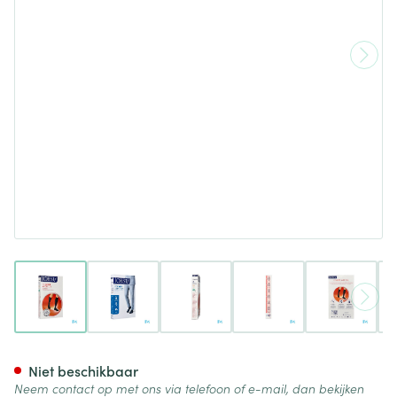
View larger image
View larger image
View larger image
View larger image
View lar
Jobst For Men Ambition Kl2 Ad 
Niet beschikbaar
Neem contact op met ons via telefoon of e-mail, dan bekijken