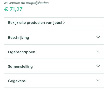
we samen de mogelijkheden.
€ 71,27
Bekijk alle producten van Jobst
Beschrijving
Eigenschappen
Geurwerend.
Koeling door verdamping.
Samenstelling
Natuurlijke technologie.
Katoen.
Lange levensduur.
Geactiveerde koolstof.
Gegevens
Stijlvol.
CNK
3123478
Comfortabel.
Doeltreffend.
Organisaties
Essity Belgium