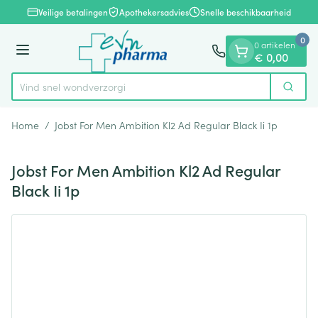
Dia 1 van 1
Ga naar de inhoud
Veilige betalingen
Apothekersadvies
Snelle beschikbaarheid
0
0 artikelen
Menu
€ 0,00
Vind snel wond
Zoek
Product, merk, categorie...
Home
/
Jobst For Men Ambition Kl2 Ad Regular Black Ii 1p
Jobst For Men Ambition Kl2 Ad Regular
Black Ii 1p