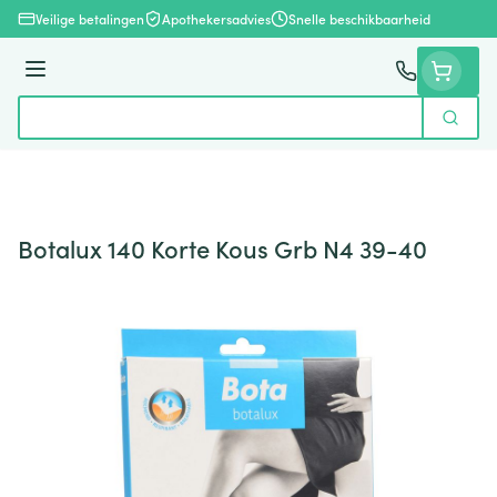
Ga naar de inhoud
Veilige betalingen
Apothekersadvies
Snelle beschikbaarheid
Menu
Zoek
Product, merk, categorie...
Botalux 140 Korte Kous Grb N4 39-40