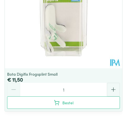
Verpakking
Behoud
Kamertemperatuur (15°C - 25°C)
Bota Digifix Frogsplint Small
€ 11,50
Aantal
Bestel