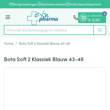
Dia 1 van 1
Ga naar de inhoud
Veilige betalingen
Apothekersadvies
Snelle beschikbaarheid
0
0 artikelen
Menu
€ 0,00
Vind snel wondverzorging en verband
Zoek
Product, merk, categorie...
Home
/
Bota Soft 2 Klassiek Blauw 43-46
Bota Soft 2 Klassiek Blauw 43-46