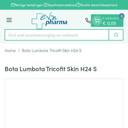
Dia 1 van 1
Ga naar de inhoud
Veilige betalingen
Apothekersadvies
Snelle beschikbaarheid
0
0 artikelen
Menu
€ 0,00
Vind snel wondverzorging en verband
Zoek
Product, merk, categorie...
Home
/
Bota Lumbota Tricofit Skin H24 S
Bota Lumbota Tricofit Skin H24 S