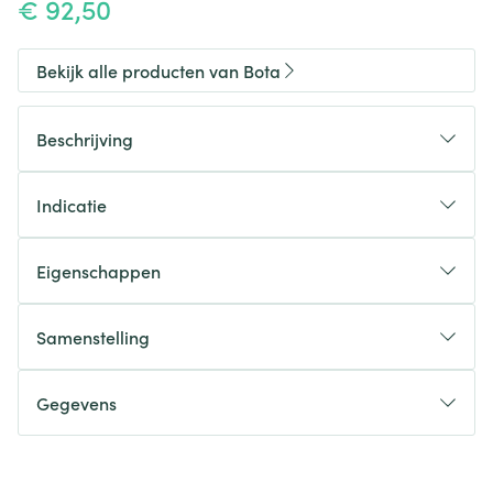
€ 92,50
Bekijk alle producten van Bota
Beschrijving
Indicatie
Eigenschappen
Stevig elastisch (3D) breiwerk met 4 volle lumbale
baleinen in de rug en 2 zijdelingse baleinen
Samenstelling
Betere pasvorm en optimaal draagcomfort door
breistructuur
Gegevens
CNK
3083292