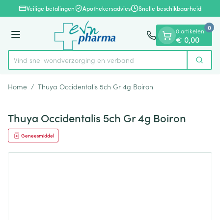
Dia 1 van 1
Ga naar de inhoud
Veilige betalingen
Apothekersadvies
Snelle beschikbaarheid
0
0 artikelen
Menu
€ 0,00
Vind snel wondverzorging en verband
Zoek
Product, merk, categorie...
Home
/
Thuya Occidentalis 5ch Gr 4g Boiron
Thuya Occidentalis 5ch Gr 4g Boiron
Geneesmiddel