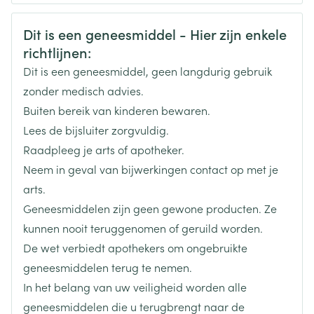
CNK
3102407
Veiligheidsinformatie
Dit is een geneesmiddel - Hier zijn enkele
richtlijnen:
Organisaties
Boiron
Dit is een geneesmiddel, geen langdurig gebruik
Merken
Boiron
zonder medisch advies.
Buiten bereik van kinderen bewaren.
Breedte
17 mm
Lees de bijsluiter zorgvuldig.
Raadpleeg je arts of apotheker.
Lengte
60 mm
Neem in geval van bijwerkingen contact op met je
arts.
Diepte
15 mm
Geneesmiddelen zijn geen gewone producten. Ze
kunnen nooit teruggenomen of geruild worden.
Hoeveelheid
De wet verbiedt apothekers om ongebruikte
4
Verpakking
geneesmiddelen terug te nemen.
In het belang van uw veiligheid worden alle
Behoud
Kamertemperatuur (15°C - 25°C)
geneesmiddelen die u terugbrengt naar de