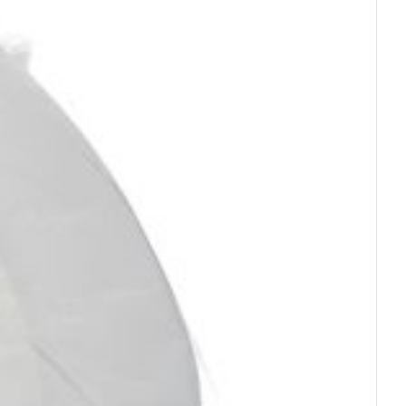
rende
Parfums en
geurproducten
CBD