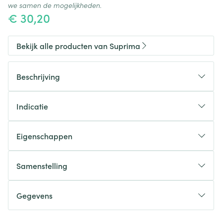
we samen de mogelijkheden.
€ 30,20
Bekijk alle producten van Suprima
Beschrijving
Indicatie
Eigenschappen
Sluiting
Samenstelling
Kleur
Verpakking
Gegevens
CNK
3120094