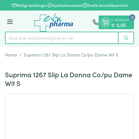
Dia 1 van 1
Ga naar de inhoud
Veilige betalingen
Apothekersadvies
Snelle beschikbaarheid
0
0 artikelen
Menu
€ 0,00
Vind snel wondverzorgi
Zoek
Product, merk, categorie...
Home
/
Suprima 1267 Slip La Donna Co/pu Dame Wit S
Suprima 1267 Slip La Donna Co/pu Dame
Wit S