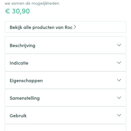
we samen de mogelijkheden.
€ 30,90
Bekijk alle producten van Roc
Beschrijving
Indicatie
Eigenschappen
Dermatologisch getest
Klinisch bewezen
Samenstelling
Niet-comedogeen
Oogheelkundig getest
Gebruik
Geschikt voor contactlensdragers
Breng in kleine stipjes aan rond de ogen en strijk