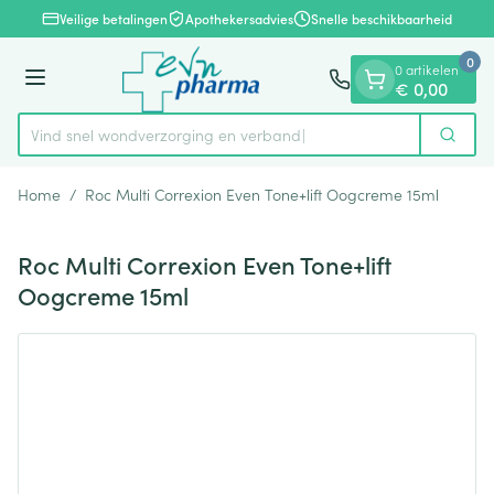
Dia 1 van 1
Ga naar de inhoud
Veilige betalingen
Apothekersadvies
Snelle beschikbaarheid
0
0 artikelen
Menu
€ 0,00
Vind snel wondverzorging en ve
Zoek
Product, merk, categorie...
Home
/
Roc Multi Correxion Even Tone+lift Oogcreme 15ml
Roc Multi Correxion Even Tone+lift
Oogcreme 15ml