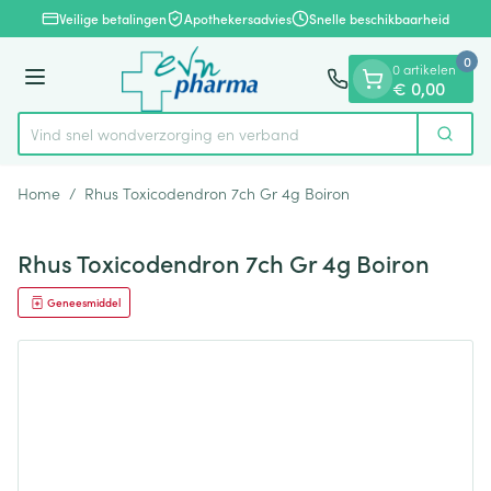
Dia 1 van 1
Ga naar de inhoud
Veilige betalingen
Apothekersadvies
Snelle beschikbaarheid
0
0 artikelen
Menu
€ 0,00
Vind snel wondverzorging en verband
Zoek
Product, merk, categorie...
Home
/
Rhus Toxicodendron 7ch Gr 4g Boiron
Rhus Toxicodendron 7ch Gr 4g Boiron
Geneesmiddel