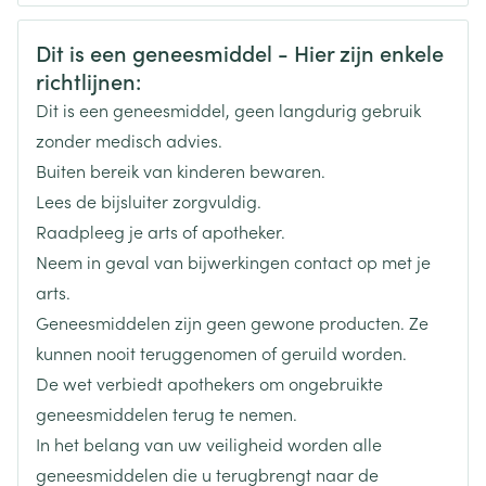
CNK
3101862
Veiligheidsinformatie
Dit is een geneesmiddel - Hier zijn enkele
richtlijnen:
Organisaties
Boiron
Dit is een geneesmiddel, geen langdurig gebruik
Merken
Boiron
zonder medisch advies.
Buiten bereik van kinderen bewaren.
Breedte
15 mm
Lees de bijsluiter zorgvuldig.
Raadpleeg je arts of apotheker.
Lengte
61 mm
Neem in geval van bijwerkingen contact op met je
arts.
Diepte
15 mm
Geneesmiddelen zijn geen gewone producten. Ze
kunnen nooit teruggenomen of geruild worden.
Hoeveelheid
De wet verbiedt apothekers om ongebruikte
4
Verpakking
geneesmiddelen terug te nemen.
In het belang van uw veiligheid worden alle
Behoud
Kamertemperatuur (15°C - 25°C)
geneesmiddelen die u terugbrengt naar de