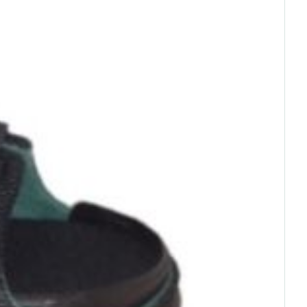
rende
Parfums en
geurproducten
CBD