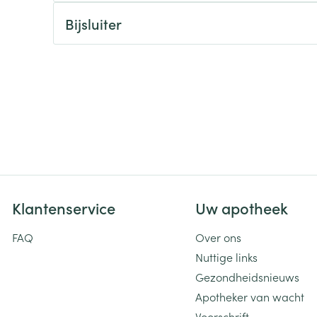
Bijsluiter
ging
Supplementen
Insectenwe
Mondmaskers
middelen
ssen
 -
id
d
Klantenservice
Uw apotheek
Zelfbruiner
Scheren
FAQ
Over ons
Nuttige links
Gezondheidsnieuws
Apotheker van wacht
Voorschrift