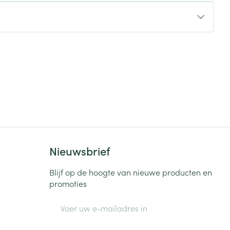
rende
Parfums en
geurproducten
Nieuwsbrief
CBD
Blijf op de hoogte van nieuwe producten en
promoties
E-mail adres