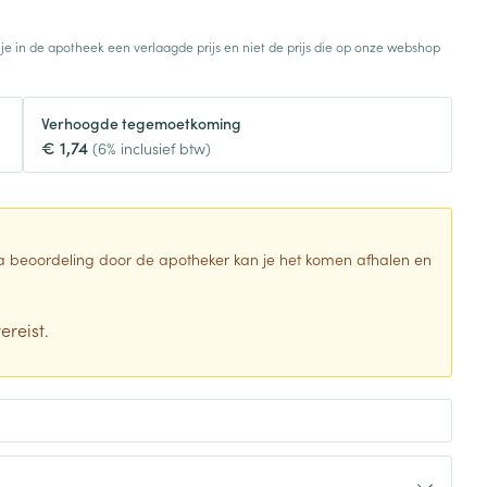
Toon meer
 je in de apotheek een verlaagde prijs en niet de prijs die op onze webshop
Diagnosetesten en
stress
Vlooien en teken
meetapparatuur
Oren
Mond en keel
Verhoogde tegemoetkoming
Alcoholtest
g
Oordopjes
Zuigtabletten
€ 1,74
(6% inclusief btw)
herapie -
Mond, muil of snavel
Bloeddrukmeter
ls
en -druppels
Oorreiniging
Spray - oplossing
Cholesteroltest
zen
Oordruppels
Hartslagmeter
ulpmiddelen
 Na beoordeling door de apotheker kan je het komen afhalen en
Toon meer
ereist.
erming
Hygiëne
Ergonomie
ning en -
Aambeien
s
Bad en douche
Ademhaling en zuurstof
je
Badkamer