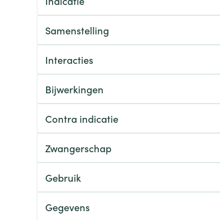
Indicatie
Nagelbijten
Overige diabetes
Zonnebank
Accessoires
producten
Nagelversterkend
Voorbereidi
Samenstelling
doorn
Naalden voor
Toon meer
Toon meer
lsel
Hormonaal stelsel
Gynaecolog
insulinespuiten
Interacties
Toon meer
richten
Zenuwstelsel
Slapelooshe
en stress
Bijwerkingen
 mannen
Make-up
Seksualiteit
hygiene
iten
Sondes, baxters en
Bandages e
rging
Make-up penselen en
catheters
- orthopedi
Contra indicatie
Condooms e
Immuniteit
verbanden
Allergie
gebruiksvoorwerpen
Sondes
Intiem welzi
injectie
Eyeliner - oogpotlood
Buik
ging
Zwangerschap
Accessoires voor sondes
Intieme ver
Mascara
Acne
Oor
Arm
Baxters
Massage
nsulinepen -
Oogschaduw
Elleboog
Gebruik
Catheters
Toon meer
Toon meer
Enkel en voe
Afslanken
Homeopath
Gegevens
Toon meer