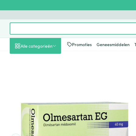
Ga naar de inhoud
Product, merk, categorie...
Promoties
Geneesmiddelen
Alle categorieën
Promoties
Schoonheid, verzorging
Haar en Hoofd
Afslanken
Zwangerschap
Geheugen
Aromatherapie
Lenzen en brill
Insecten
Maag darm ste
Olmesartan EG 40Mg Filmom
en hygiëne
Toon submenu voor Schoonheid
Kammen - ont
Maaltijdverva
Zwangerschaps
Verstuiver
Lensproducten
Verzorging ins
Maagzuur
Dieet, voeding en
Seksualiteit
Beschadigd ha
Eetlustremmer
Borstvoeding
Essentiële oliën
Brillen
Anti insecten
Lever, galblaas
vitamines
hoofdirritatie
pancreas
Toon submenu voor Dieet, voe
Platte buik
Lichaamsverzo
Complex - com
Teken tang of p
Styling - spray 
Braken
Vetverbranders
Vitamines en 
Zwangerschap en
Zware benen
kinderen
Verzorging
Laxeermiddele
Toon submenu voor Zwangersc
Toon meer
Toon meer
Oligo-element
Honden