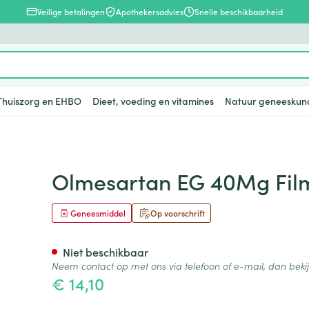
Veilige betalingen
Apothekersadvies
Snelle beschikbaarheid
Thuiszorg en EHBO
Dieet, voeding en vitamines
Natuur geneeskun
en
lsel
Lichaamsverzorging
Voeding
Baby
Prostaat
Bachbloesem
Kousen, panty's en sokken
Dierenvoeding
Hoest
Lippen
Vitamines e
Kinderen
Menopauze
Oliën
Lingerie
Supplemen
Pijn en koor
h Tabl 28 X 40Mg
Olmesartan EG 40Mg Fil
supplement
, verzorging en hygiëne categorie
warren
nger
lingerie
ectenbeten
Bad en douche
Thee, Kruidenthee
Fopspenen en accessoires
Kousen
Hond
Droge hoest
Voedend
Luizen
BH's
baby - kind
Vitamine A
Geneesmiddel
Op voorschrift
Snurken
Spieren en 
ar en
 en
Deodorant
Babyvoeding
Luiers
Panty's
Kat
Diepzittende slijmhoest
Koortsblaze
Tanden
Zwangersch
Antioxydant
ding en vitamines categorie
rging
binaties
incet
Zeer droge, geïrriteerde
Sportvoeding
Tandjes
Sokken
Andere dieren
Combinatie droge hoest en
Verzorging 
Niet beschikbaar
Aminozuren
& gel
huid en huidproblemen
slijmhoest
Neem contact op met ons via telefoon of e-mail, dan bek
supplementen
Specifieke voeding
Voeding - melk
Vitamines 
Pillendozen
Batterijen
€ 14,10
Calcium
n
Ontharen en epileren
Massagebalsem en
hap en kinderen categorie
Toon meer
Toon meer
Toon meer
inhalatie
en
Kruidenthee
Kat
Licht- en w
Duiven en v
Toon meer