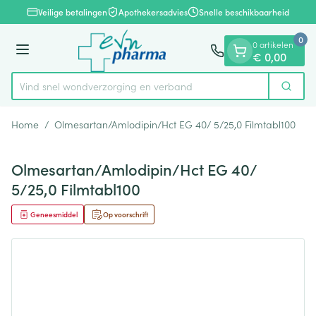
Dia 1 van 1
Ga naar de inhoud
Veilige betalingen
Apothekersadvies
Snelle beschikbaarheid
0
0 artikelen
Menu
€ 0,00
Vind snel wondverzorging en verba
Zoek
Product, merk, categorie...
Home
/
Olmesartan/Amlodipin/Hct EG 40/ 5/25,0 Filmtabl100
Olmesartan/Amlodipin/Hct EG 40/
5/25,0 Filmtabl100
Geneesmiddel
Op voorschrift