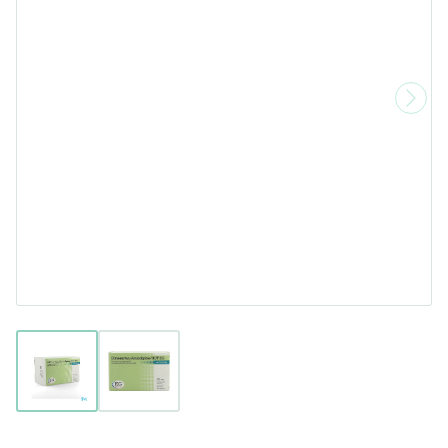
View larger image
View larger image
Olmesartan/Amlodipin/Hct EG