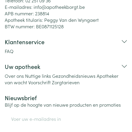
Telefoon:
02 251 09 36
E-mailadres:
info@
apotheekborgt.be
APB nummer:
238814
Apotheek titularis:
Peggy Van den Wyngaert
BTW nummer:
BE0871125128
Klantenservice
FAQ
Uw apotheek
Over ons
Nuttige links
Gezondheidsnieuws
Apotheker
van wacht
Voorschrift
Zorgtarieven
Nieuwsbrief
Blijf op de hoogte van nieuwe producten en promoties
E-mail adres